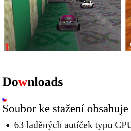
Do
w
nloads
Soubor ke stažení obsahuje 
63 laděných autíček typu C