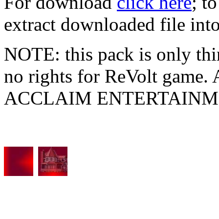
For download
click here
; t
extract downloaded file into
NOTE: this pack is only thi
no rights for ReVolt game. A
ACCLAIM ENTERTAINME