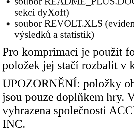
soubor README_PLUS.DOC 
sekci dyXoft)
soubor REVOLT.XLS (evidenčn
výsledků a statistik)
Pro komprimaci je použit fo
položek jej stačí rozbalit 
UPOZORNĚNÍ: položky obs
jsou pouze doplňkem hry. V
vyhrazena společnosti 
INC.