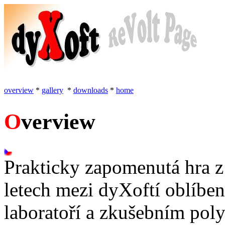
overview
*
gallery
*
downloads
*
home
O
verview
Prakticky zapomenutá hra z 
letech mezi dyXoftí oblíbené
laboratoří a zkušebním pol