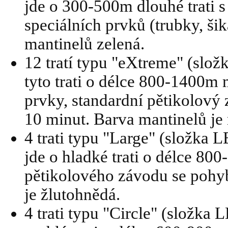
jde o 300-500m dlouhé trati s
speciálních prvků (trubky, šik
mantinelů zelená.
12 tratí typu "eXtreme" (slo
tyto trati o délce 800-1400m
prvky, standardní pětikolový
10 minut. Barva mantinelů je
4 trati typu "Large" (složka
jde o hladké trati o délce 80
pětikolového závodu se pohy
je žlutohnědá.
4 trati typu "Circle" (složka