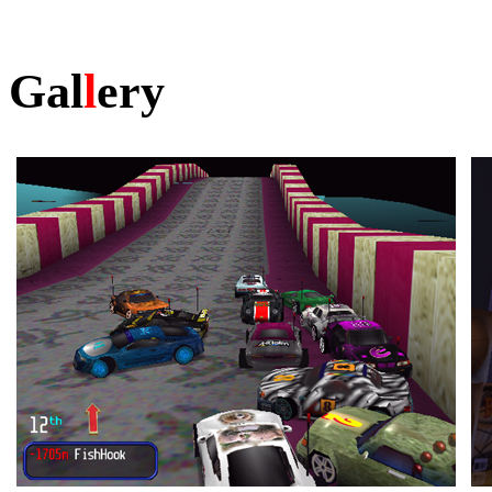
Gal
l
ery