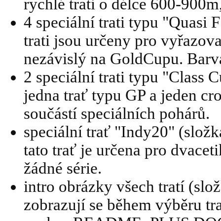
rychlé trati o délce 600-900m
4 speciální trati typu "Quasi
trati jsou určeny pro vyřazova
nezávislý na GoldCupu. Barva
2 speciální trati typu "Class
jedna trať typu GP a jeden cro
součástí speciálních pohárů.
speciální trať "Indy20" (slo
tato trať je určena pro dvacet
žádné série.
intro obrázky všech tratí (sl
zobrazují se během výběru tra