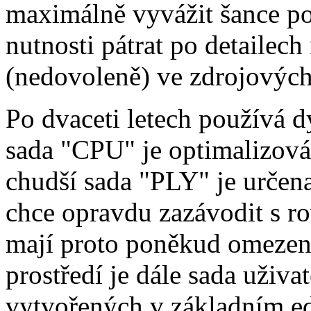
maximálně vyvážit šance po
nutnosti pátrat po detailech
(nedovoleně) ve zdrojovýc
Po dvaceti letech používá d
sada "CPU" je optimalizová
chudší sada "PLY" je určena
chce opravdu zazávodit s r
mají proto poněkud omezen
prostředí je dále sada uživat
vytvořených v základním ed