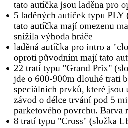
tato autíčka jsou laděna pro 
5 laděných autíček typu PL
tato autíčka mají omezenu ma
snížila výhoda hráče
laděná autíčka pro intro a 
oproti původním mají tato autí
22 tratí typu "Grand Prix" (
jde o 600-900m dlouhé trati b
speciálních prvků, které jsou
závod o délce trvání pod 5 mi
parketového povrchu. Barva m
8 tratí typu "Cross" (složka