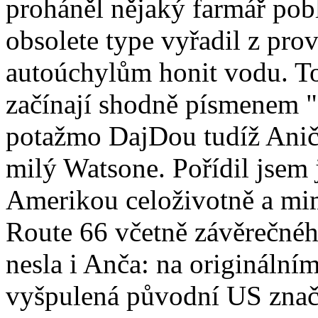
proháněl nějaký farmář pobl
obsolete type vyřadil z pr
autoúchylům honit vodu. To
začínají shodně písmenem 
potažmo DajDou tudíž Anič
milý Watsone. Pořídil jsem j
Amerikou celoživotně a mimo
Route 66 včetně závěrečnéh
nesla i Anča: na originální
vyšpulená původní US značk