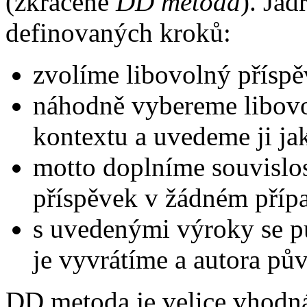
(zkráceně
DD metoda
). Jád
definovaných kroků:
zvolíme libovolný příspě
náhodně vybereme libovo
kontextu a uvedeme ji ja
motto doplníme souvislos
příspěvek v žádném příp
s uvedenými výroky se pu
je vyvrátíme a autora p
DD metoda je velice vhodná