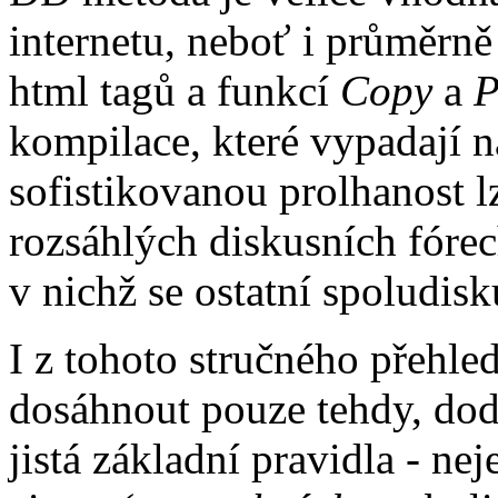
internetu, neboť i průměrn
html tagů a funkcí
Copy
a
P
kompilace, které vypadají n
sofistikovanou prolhanost lz
rozsáhlých diskusních fóre
v nichž se ostatní spoludisku
I z tohoto stručného přehled
dosáhnout pouze tehdy, dodr
jistá základní pravidla - ne