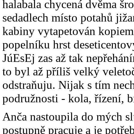
halabala chycená dvěma šro
sedadlech místo potahů jiža
kabiny vytapetován kopiem
popelníku hrst deseticentov
JúEsEj zas až tak nepřehán
to byl až příliš velký veleto
odstraňuju. Nijak s tím nec
podružnosti - kola, řízení, b
Anča nastoupila do mých slu
postupně pracuje a je potřeb