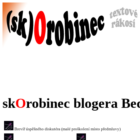
sk
O
robinec blogera Be
Brevíř úspěšného diskutéra (malé proškolení místo předmluvy)