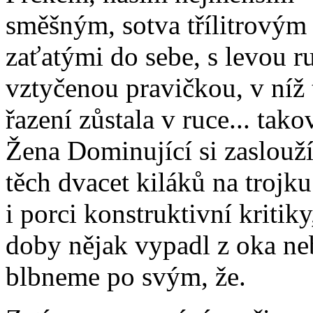
směšným, sotva třílitrovým
zaťatými do sebe, s levou r
vztyčenou pravičkou, v níž t
řazení zůstala v ruce... tako
Žena Dominující si zaslouží
těch dvacet kiláků na trojku
i porci konstruktivní kritik
doby nějak vypadl z oka neb
blbneme po svým, že.