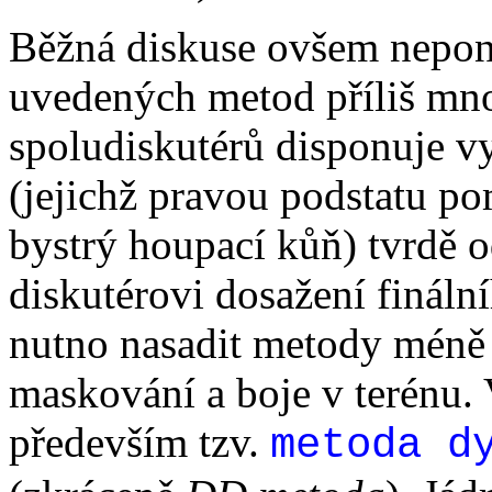
Běžná diskuse ovšem nepon
uvedených metod příliš mno
spoludiskutérů disponuje v
(jejichž pravou podstatu p
bystrý houpací kůň) tvrdě 
diskutérovi dosažení fináln
nutno nasadit metody méně r
maskování a boje v terénu. V
především tzv.
metoda d