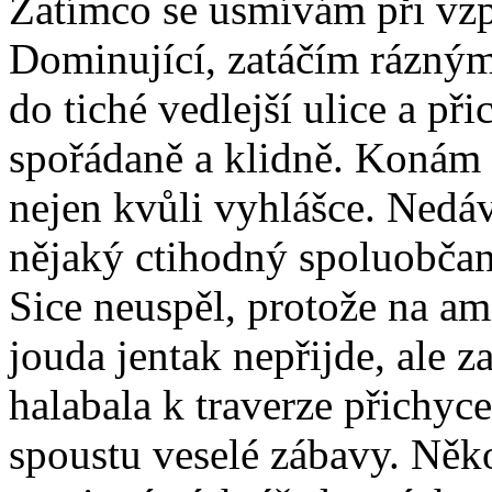
Zatímco se usmívám při vz
Dominující, zatáčím rázný
do tiché vedlejší ulice a př
spořádaně a klidně. Konám 
nejen kvůli vyhlášce. Nedávn
nějaký ctihodný spoluobčan 
Sice neuspěl, protože na ame
jouda jentak nepřijde, ale 
halabala k traverze přichyc
spoustu veselé zábavy. Něko