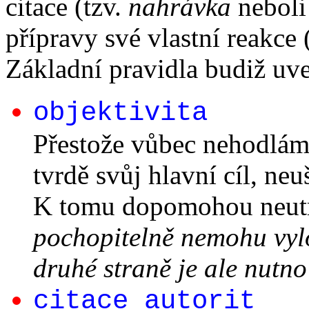
citace (tzv.
nahrávka
nebol
přípravy své vlastní reakce 
Základní pravidla budiž uv
objektivita
Přestože vůbec nehodláme
tvrdě svůj hlavní cíl, ne
K tomu dopomohou neutr
pochopitelně nemohu vylou
druhé straně je ale nutno 
citace autorit