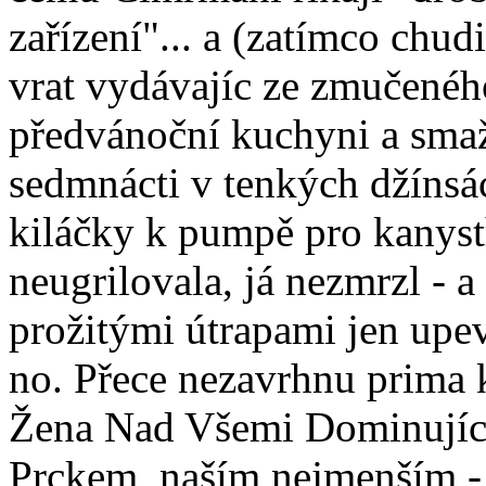
zařízení"... a (zatímco chu
vrat vydávajíc ze zmučeného
předvánoční kuchyni a smaž
sedmnácti v tenkých džínsá
kiláčky k pumpě pro kanystř
neugrilovala, já nezmrzl - 
prožitými útrapami jen upevn
no. Přece nezavrhnu prima k
Žena Nad Všemi Dominující, 
Prckem, naším nejmenším -