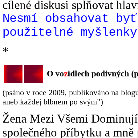
cílené diskusi splňovat hlav
Nesmí obsahovat byť
použitelné myšlenky
*
O vo
z
idlech podivných (p
(psáno v roce 2009, publikováno na blog
aneb každej blbnem po svým")
Žena Mezi Všemi Dominujíc
společného příbytku a mně p