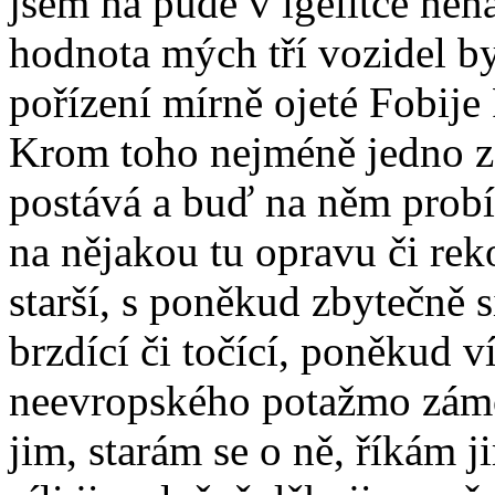
jsem na půdě v igelitce nen
hodnota mých tří vozidel by
pořízení mírně ojeté Fobij
Krom toho nejméně jedno z
postává a buď na něm probíh
na nějakou tu opravu či rek
starší, s poněkud zbytečně
brzdící či točící, poněkud 
neevropského potažmo zámo
jim, starám se o ně, říkám j