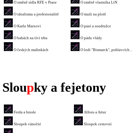
O změně sídla RFE v Praze
O změně vlastníka LtN
O idealismu a profesionalitě
O muži na plotě
O Karlu Marxovi
O paní a soudružce
O babách na tíví trhu
O pádu vlády
O českých mašinkách
O lodi "Bismarck", pohlavcích...
Slou
p
ky a fejetony
Ferda a brusle
Alfons a Artur
Sloupek vánoční
Sloupek cestovní