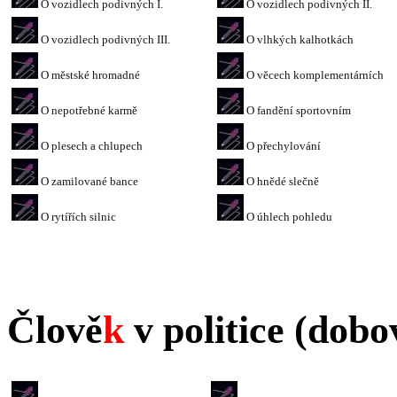
O vozidlech podivných I.
O vozidlech podivných II.
O vozidlech podivných III.
O vlhkých kalhotkách
O městské hromadné
O věcech komplementárních
O nepotřebné karmě
O fandění sportovním
O plesech a chlupech
O přechylování
O zamilované bance
O hnědé slečně
O rytířích silnic
O úhlech pohledu
Člově
k
v politice (dobo