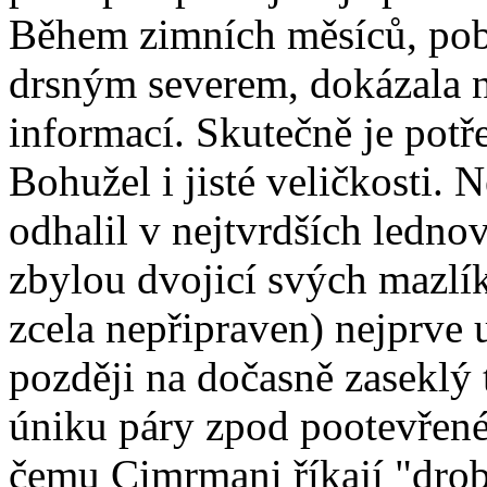
Během zimních měsíců, pob
drsným severem, dokázala n
informací. Skutečně je potř
Bohužel i jisté veličkosti. N
odhalil v nejtvrdších ledn
zbylou dvojicí svých mazlík
zcela nepřipraven) nejprve
později na dočasně zaseklý 
úniku páry zpod pootevřené 
čemu Cimrmani říkají "drob