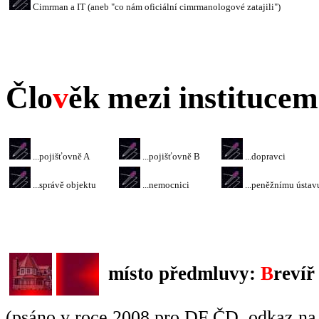
Cimrman a IT (aneb "co nám oficiální cimrmanologové zatajili")
Člo
v
ěk mezi institucem
...pojišťovně A
...pojišťovně B
...dopravci
...správě objektu
...nemocnici
...peněžnímu ústav
místo předmluvy:
B
revíř
(psáno v roce 2008 pro DF ČD, odkaz n