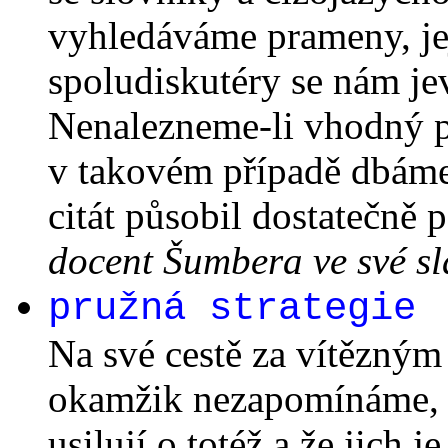
vyhledáváme prameny, je
spoludiskutéry se nám je
Nenalezneme-li vhodný p
v takovém případě dbáme
citát působil dostatečně
docent Šumbera ve své sla
pružná strategie
Na své cestě za vítězným
okamžik nezapomínáme, že
usilují o totéž a že jich 