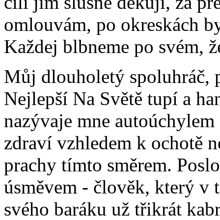
cíli jim slušně děkuji, za př
omlouvám, po okreskách bych
Každej blbneme po svém, ž
Můj dlouholetý spoluhráč, p
Nejlepší Na Světě tupí a ha
nazývaje mne autoúchylem
zdraví vzhledem k ochotě n
prachy tímto směrem. Poslo
úsměvem - člověk, který v t
svého baráku už třikrát kabr