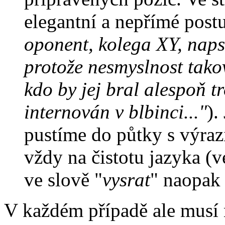
elegantní a nepřímé post
oponent, kolega XY, naps
protože nesmyslnost takov
kdo by jej bral alespoň t
internován v blbinci..."
).
pustíme do půtky s výra
vždy na čistotu jazyka (v
ve slově "
vysrat
" naopak 
V každém případě ale musí n