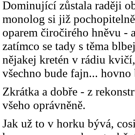
Dominující zůstala raději o
monolog si již pochopiteln
oparem čiročirého hněvu - al
zatímco se tady s těma blbe
nějakej kretén v rádiu kvič
všechno bude fajn... hovno b
Zkrátka a dobře - z rekonst
všeho oprávněně.
Jak už to v horku bývá, cosi