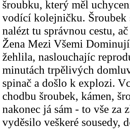
šroubku, který měl uchycen
vodící kolejničku. Šroube
nalézt tu správnou cestu, a
Žena Mezi Všemi Dominujíc
žehlila, naslouchajíc repro
minutách trpělivých domluv
spinač a došlo k explozi. V
chodbu šroubek, kámen, šro
nakonec já sám - to vše za z
vyděsilo veškeré sousedy, 