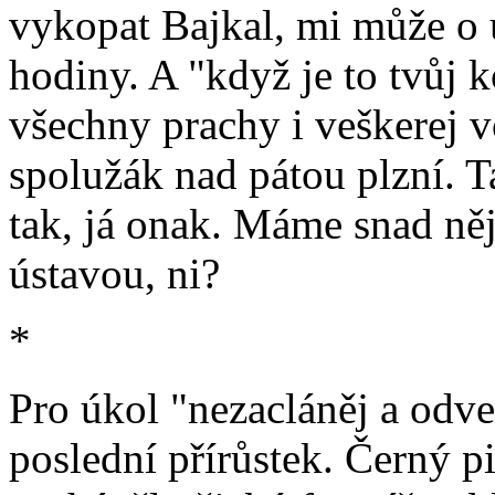
vykopat Bajkal, mi může o 
hodiny. A "když je to tvůj 
všechny prachy i veškerej v
spolužák nad pátou plzní. 
tak, já onak. Máme snad ně
ústavou, ni?
*
Pro úkol "nezacláněj a odv
poslední přírůstek. Černý p