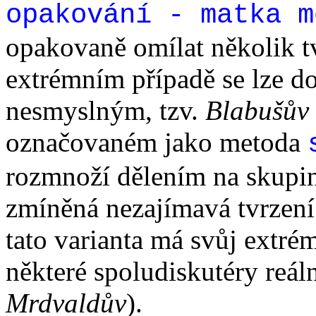
opakování - matka m
opakovaně omílat několik tv
extrémním případě se lze d
nesmyslným, tzv.
Blabušův
označovaném jako metoda
rozmnoží dělením na skupinu
zmíněná nezajímavá tvrzení 
tato varianta má svůj extré
některé spoludiskutéry reáln
Mrdvaldův
).