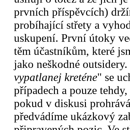
prvních příspěvcích) drž
probíhající střety a vyh
uskupení. První útoky ve
těm účastníkům, které jsm
jako neškodné outsidery
vypatlanej kreténe
" se u
případech a pouze tehdy, 
pokud v diskusi prohráv
předvádíme ukázkový za
připravených pozic. Ve s