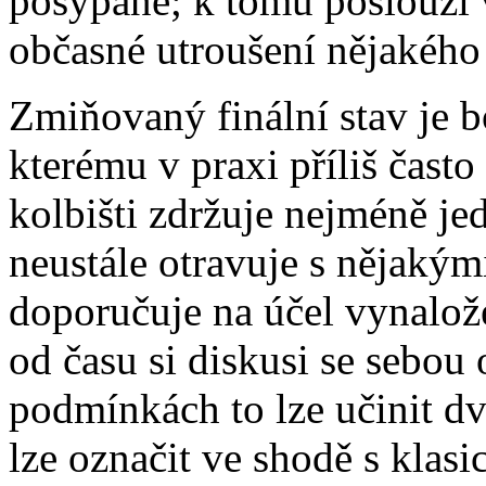
posypané; k tomu poslouží v
občasné utroušení nějakéh
Zmiňovaný finální stav je 
kterému v praxi příliš čast
kolbišti zdržuje nejméně jed
neustále otravuje s nějakými
doporučuje na účel vynalo
od času si diskusi se sebou 
podmínkách to lze učinit d
lze označit ve shodě s kla