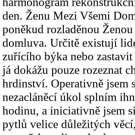
harmonogram rekonstrukčníc
den. Ženu Mezi Všemi Domin
poněkud rozladěnou Ženou 
domluva. Určitě existují li
zuřícího býka nebo zastavit
já dokážu pouze rozeznat ch
hrdinství. Operativně jsem s
nezacláněcí úkol splním ih
hodinu, a iniciativně jsem 
pytlů velice důležitých věcí