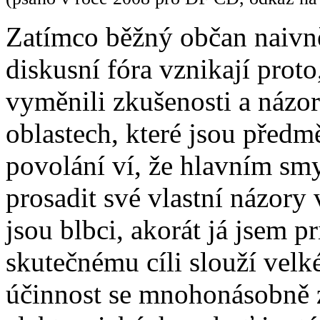
Zatímco běžný občan naivn
diskusní fóra vznikají proto
vyměnili zkušenosti a názory
oblastech, které jsou předm
povolání ví, že hlavním smy
prosadit své vlastní názory
jsou blbci, akorát já jsem 
skutečnému cíli slouží velk
účinnost se mnohonásobně z