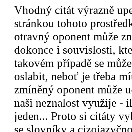
Vhodný citát výrazně upe
stránkou tohoto prostředk
otravný oponent může zná
dokonce i souvislosti, kt
takovém případě se může
oslabit, neboť je třeba mít
zmíněný oponent může uch
naši neznalost využije - i
jeden... Proto si citáty 
se slovníky a cizojazyčno